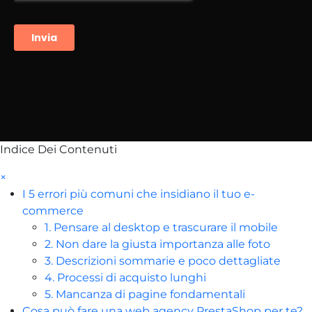
Indice Dei Contenuti
×
I 5 errori più comuni che insidiano il tuo e-
commerce
1. Pensare al desktop e trascurare il mobile
2. Non dare la giusta importanza alle foto
3. Descrizioni sommarie e poco dettagliate
4. Processi di acquisto lunghi
5. Mancanza di pagine fondamentali
Cosa può fare una web agency PrestaShop per te?