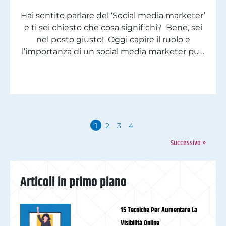
Hai sentito parlare del ‘Social media marketer’
e ti sei chiesto che cosa significhi? Bene, sei
nel posto giusto! Oggi capire il ruolo e
l’importanza di un social media marketer può
fare la differenza per il tuo business online. In
questo articolo, ti guideremo alla scoperta di
questa figura professionale, dalle sue funzioni
alle strategie […]
1
2
3
4
Successivo »
Articoli in primo piano
15 Tecniche Per Aumentare La
Visibilità Online