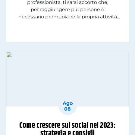
professionista, ti sarai accorto che,
per raggiungere più persone è
necessario promuovere la propria attività
online e per farlo è necessario utilizzare tutti i
mezzi che si ha a disposizione, a partire dalla
pubblicità su Facebook. Sì ok, penserai,
ma quanto costa una consulenza Facebook
Ads? Come web agency di Milano possiamo
dirti che stabilire una […]
Ago
08
Come crescere sui social nel 2023:
strategia e consigli