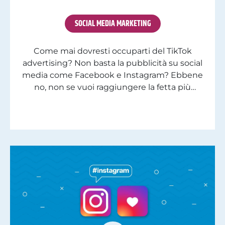
SOCIAL MEDIA MARKETING
Come mai dovresti occuparti del TikTok
advertising? Non basta la pubblicità su social
media come Facebook e Instagram? Ebbene
no, non se vuoi raggiungere la fetta più
giovane della popolazione. Perché dovresti
essere anche tu su TikTok? Perché pare che
un utente medio apra l’app ben 8 volte al
giorno e ci trascorra più di […]