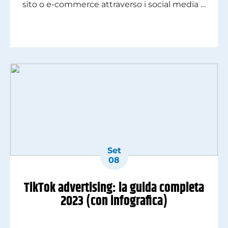
sito o e-commerce attraverso i social media è
diventata una strategia di marketing
indispensabile per la maggior parte delle
aziende. E questo perché capire come
sponsorizzare il profilo su Instagram non
permette solamente di far crescere il […]
Set
08
TikTok advertising: la guida completa
2023 (con infografica)