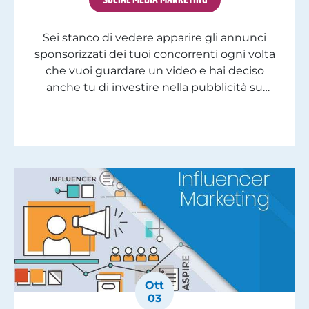
SOCIAL MEDIA MARKETING
Sei stanco di vedere apparire gli annunci
sponsorizzati dei tuoi concorrenti ogni volta
che vuoi guardare un video e hai deciso
anche tu di investire nella pubblicità su
YouTube? Hai investito tempo e risorse per la
creazione dei tuoi video aziendali e di
prodotto ma non ottieni risultati? La nostra
web agency di Milano riceve […]
Ott
03