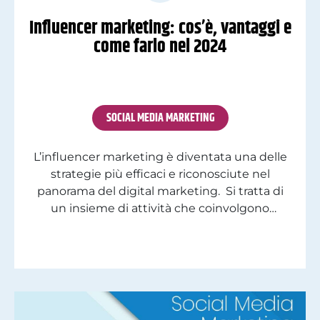
Influencer marketing: cos’è, vantaggi e
come farlo nel 2024
SOCIAL MEDIA MARKETING
L’influencer marketing è diventata una delle
strategie più efficaci e riconosciute nel
panorama del digital marketing. Si tratta di
un insieme di attività che coinvolgono
testimonial, blogger o content creator per
testare, validare e comunicare ai propri
seguaci la qualità di un marchio, prodotto o
servizio. Nonostante alcuni lo considerino
ormai superato, l’influencer marketing
continua […]