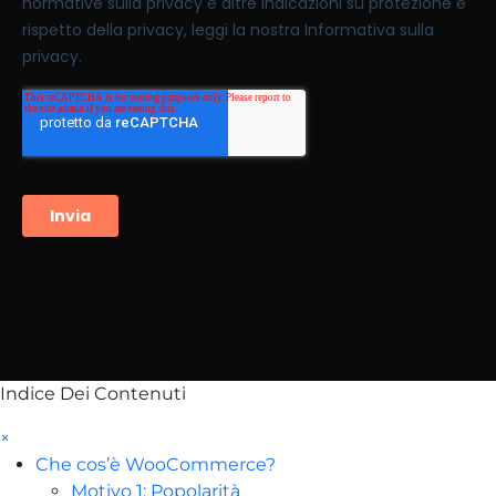
Indice Dei Contenuti
×
Che cos’è WooCommerce?
Motivo 1: Popolarità