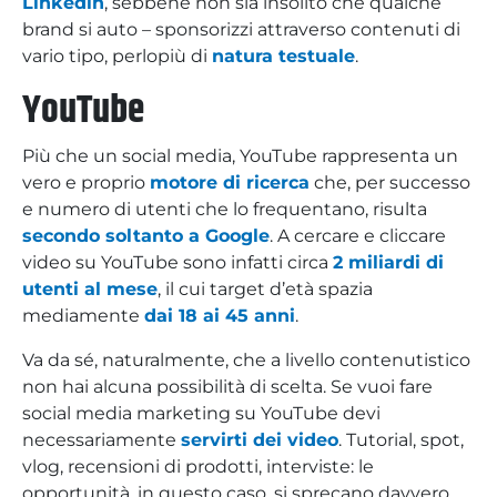
Linkedin
, sebbene non sia insolito che qualche
brand si auto – sponsorizzi attraverso contenuti di
vario tipo, perlopiù di
natura testuale
.
YouTube
Più che un social media, YouTube rappresenta un
vero e proprio
motore di ricerca
che, per successo
e numero di utenti che lo frequentano, risulta
secondo soltanto a Google
. A cercare e cliccare
video su YouTube sono infatti circa
2 miliardi di
utenti al mese
, il cui target d’età spazia
mediamente
dai 18 ai 45 anni
.
Va da sé, naturalmente, che a livello contenutistico
non hai alcuna possibilità di scelta. Se vuoi fare
social media marketing su YouTube devi
necessariamente
servirti dei video
. Tutorial, spot,
vlog, recensioni di prodotti, interviste: le
opportunità, in questo caso, si sprecano davvero.