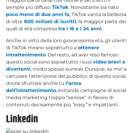
maggior parte delle tue risorse è senz’altro il
sempre più diffuso
TikTok
. Nonostante sia nato
poco meno di due anni fa
, TikTok vanta la bellezza
di oltre
800 milioni di iscritti
, la maggior parte dei
quali di età compresa
tra i 16 e i 24 anni
.
Anche in virtù della loro giovanissima età, gli utenti
di TikTok mirano soprattutto a
ottenere
intrattenimento
. Del resto, ad aver reso famoso
questo social sono soprattutto i suoi
video brevi e
divertenti
, molto spesso surreali. Dunque, se miri a
catturare l’attenzione del pubblico di questo social,
dovrai sfruttare anche tu
l’arma
dell’intrattenimento
, evitando campagne di social
media marketing troppo “seriose” in favore di
contenuti decisamente più
“easy”
e impattanti.
Linkedin