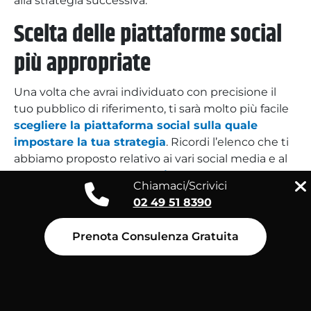
alla strategia successiva.
Scelta delle piattaforme social
più appropriate
Una volta che avrai individuato con precisione il
tuo pubblico di riferimento, ti sarà molto più facile
scegliere la piattaforma social sulla quale
impostare la tua strategia
. Ricordi l’elenco che ti
abbiamo proposto relativo ai vari social media e al
target delle persone che li frequentano
?
Chiamaci/Scrivici
02 49 51 8390
Nel momento in cui hai ben presente qual è il TUO
target di riferimento, ti sarà sufficiente
scegliere il
social che si rivolge a quello stesso target
Prenota Consulenza Gratuita
. E
concentrare su di esso tutte le tue energie,
nonché la maggior parte dei tuoi contenuti.
Creazione di contenuti efficaci