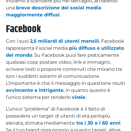
iniziamo a scendere più nel dettaglio, attraverso
una
breve descrizione dei social media
maggiormente diffusi
.
Facebook
Con i suoi
2,5 miliardi di utenti mensili
, Facebook
rappresenta il social media
più diffuso e utilizzato
del mondo
. Su Facebook puoi fare praticamente
qualsiasi cosa: postare video, link e immagini,
scrivere testi o proporre contenuti che mixano tra
loro i suddetti sistemi di comunicazione.
L’importante è che il messaggio in questione risulti
avvincente e intrigante
, in quanto questo è
l’unico sistema per renderlo
virale
.
L’unico “problema” di Facebook è il fatto di
possedere un target di utenti di età perlopiù
elevata, stimata mediamente
tra i 30 e i 60 anni
.
Se il tuo brand mira proprio a questo target, allora