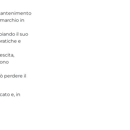
l mantenimento
o marchio in
piando il suo
ratiche e
escita,
sono
ò perdere il
ato e, in