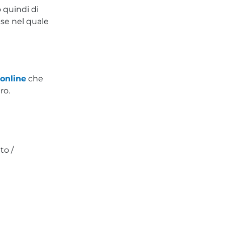
o quindi di
ese nel quale
 online
che
tro.
to /