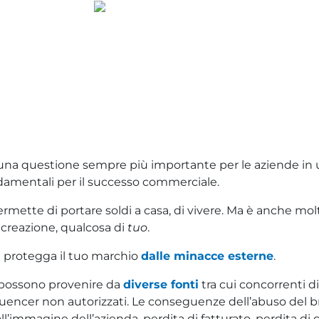
una questione sempre più importante per le aziende in 
damentali per il successo commerciale.
 permette di portare soldi a casa, di vivere. Ma è anche mol
 creazione, qualcosa di
tuo
.
u protegga il tuo marchio
dalle minacce esterne
.
 possono provenire da
diverse fonti
tra cui concorrenti di
nfluencer non autorizzati. Le conseguenze dell’abuso del
’immagine dell’azienda, perdita di fatturato, perdita di c