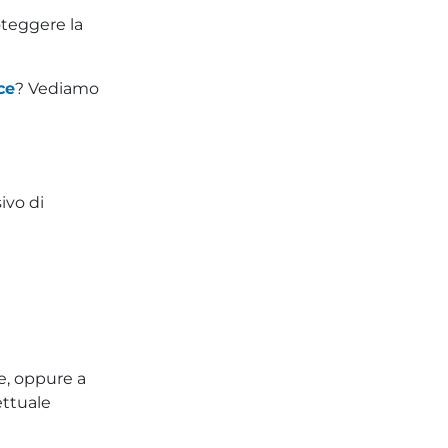
oteggere la
ce
? Vediamo
sivo di
e, oppure a
ettuale