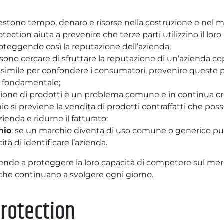
:
nvestono tempo, denaro e risorse nella costruzione e ne
otection aiuta a prevenire che terze parti utilizzino il lor
teggendo così la reputazione dell’azienda;
ssono cercare di sfruttare la reputazione di un’azienda co
simile per confondere i consumatori, prevenire queste p
è fondamentale;
fazione di prodotti è un problema comune e in continua cr
io si previene la vendita di prodotti contraffatti che pos
ienda e ridurne il fatturato;
hio
: se un marchio diventa di uso comune o generico pu
ità di identificare l’azienda.
iende a proteggere la loro capacità di competere sul merc
e che continuano a svolgere ogni giorno.
rotection