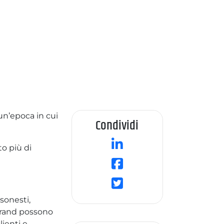
un’epoca in cui
Condividi
to più di
sonesti,
 brand possono
lienti e