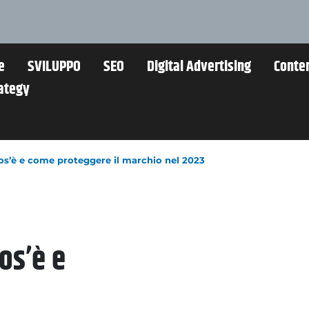
e
SVILUPPO
SEO
Digital Advertising
Conte
rategy
os’è e come proteggere il marchio nel 2023
os’è e