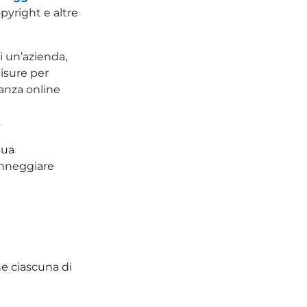
pyright e altre
i un’azienda,
misure per
ianza online
.
sua
anneggiare
he ciascuna di