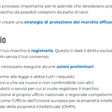
un processo importante per le aziende che desiderano pr
rchio da possibili violazioni da parte di terzi.
er creare una
strategia di protezione del marchio effica
io
il tuo marchio è
registrarlo
. Questo ti darà il diritto esclu
zarlo senza il tuo consenso.
 è necessario eseguire alcune
azioni preliminari
:
rme alla legge e abbia tutti i requisiti;
 terzi e che sia nuovo e non confondibile con altri;
odotti o servizi per cui si vuole registrare il marchio;
zione al proprio ufficio nazionale o regionale competent
ome l’Ufficio dell’Unione europea per la proprietà intell
e della proprietà intellettuale (OMPI).