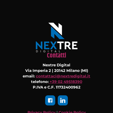
Contatti
Nextre Digital
Via Imperia 2 | 20142 Milano (MI)
email:
contattaci@nextredigital.it
telefono:
+39 02 49518390
P.IVA e C.F. 11732400962
Privacy Policy
|
Cookie Policy